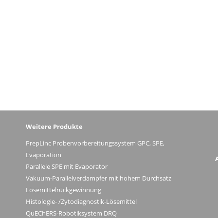
Weitere Produkte
PrepLinc Probenvorbereitungssystem GPC, SPE,
Evaporation
Parallele SPE mit Evaporator
Vakuum-Parallelverdampfer mit hohem Durchsatz
Lösemittelrückgewinnung
Histologie- /Zytodiagnostik-Lösemittel
QuEChERS-Robotiksystem DRQ