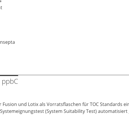
4
t
onsepta
0 ppbC
Fusion und Lotix als Vorratsflaschen für TOC Standards ein
 Systemeignungstest (System Suitability Test) automatisie