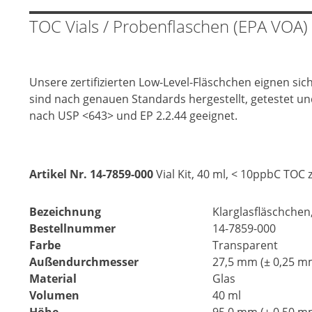
TOC Vials / Probenflaschen (EPA VOA) 4
Unsere zertifizierten Low-Level-Fläschchen eignen si
sind nach genauen Standards hergestellt, getestet un
nach USP <643> und EP 2.2.44 geeignet.
Artikel Nr. 14-7859-000
Vial Kit, 40 ml, < 10ppbC TOC ze
Bezeichnung
Klarglasfläschchen,
Bestellnummer
14-7859-000
Farbe
Transparent
Außendurchmesser
27,5 mm (
±
0,25 m
Material
Glas
Volumen
40 ml
Höhe
95,0 mm (
±
0,50 m