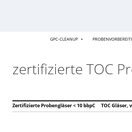
Skip
to
content
GPC-CLEANUP
PROBENVORBEREI
zertifizierte TOC P
TOC Probenflaschen nach EPA
Zertifizierte Probengläser < 10 bbpC
TOC Gläser, v
> 40 ml VOA