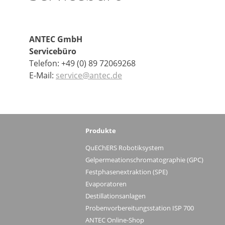
ANTEC GmbH
Servicebüro
Telefon: +49 (0) 89 72069268
E-Mail:
service@antec.de
Produkte
QuEChERS Robotiksystem
Gelpermeationschromatographie (GPC)
Festphasenextraktion (SPE)
Evaporatoren
Destillationsanlagen
Probenvorbereitungsstation ISP 700
ANTEC Online-Shop