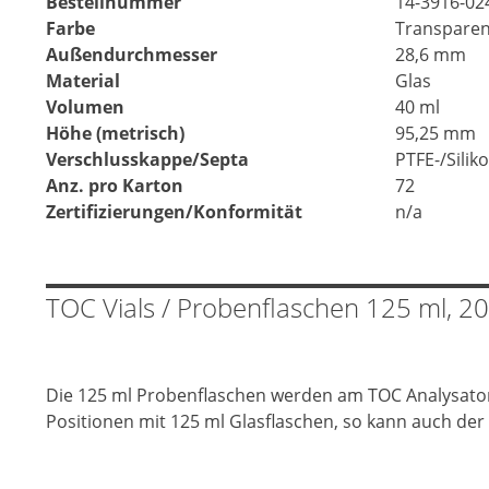
Bestellnummer
14-3916-02
Farbe
Transparen
Außendurchmesser
28,6 mm
Material
Glas
Volumen
40 ml
Höhe (metrisch)
95,25 mm
Verschlusskappe/Septa
PTFE-/Silik
Anz. pro Karton
72
Zertifizierungen/Konformität
n/a
TOC Vials / Probenflaschen 125 ml, 2
Die 125 ml Probenflaschen werden am TOC Analysator 
Positionen mit 125 ml Glasflaschen, so kann auch der