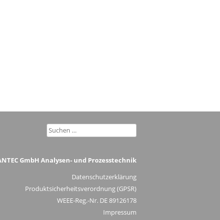
Suchen
nach:
ANTEC GmbH Analysen- und Prozesstechnik
Datenschutzerklärung
Produktsicherheitsverordnung (GPSR)
WEEE-Reg.-Nr. DE 89126178
Impressum