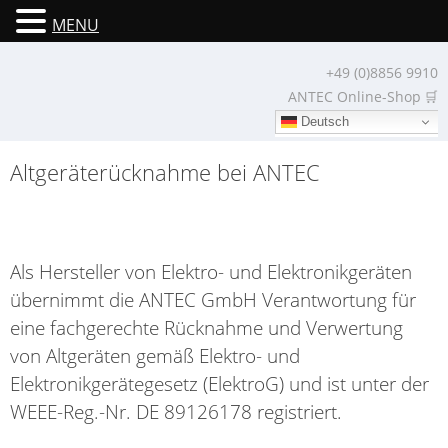
MENU
Skip
+49 (0)8856 9910
to
ANTEC Online-Shop
content
Deutsch
Altgeräterücknahme bei ANTEC
Als Hersteller von Elektro- und Elektronikgeräten
übernimmt die ANTEC GmbH Verantwortung für
eine fachgerechte Rücknahme und Verwertung
von Altgeräten gemäß Elektro- und
Elektronikgerätegesetz (ElektroG) und ist unter der
WEEE-Reg.-Nr. DE 89126178 registriert.