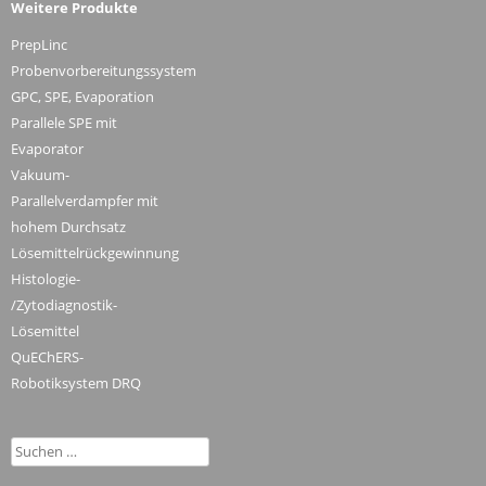
Weitere Produkte
PrepLinc
Probenvorbereitungssystem
GPC, SPE, Evaporation
Parallele SPE mit
Evaporator
Vakuum-
Parallelverdampfer mit
hohem Durchsatz
Lösemittelrückgewinnung
Histologie-
/Zytodiagnostik-
Lösemittel
QuEChERS-
Robotiksystem DRQ
Suchen
nach: