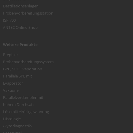
Destillationsanlagen
Probenvorbereitungsstation
ISP 700
ANTEC Online-Shop
Weitere Produkte
PrepLinc
Probenvorbereitungssystem
GPC, SPE, Evaporation
Parallele SPE mit
Evaporator
Vakuum-
Parallelverdampfer mit
hohem Durchsatz
Lösemittelrückgewinnung
Histologie-
/Zytodiagnostik-
Lösemittel