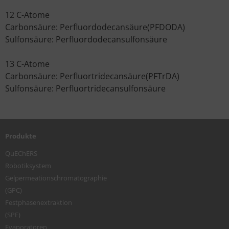
12 C-Atome
Carbonsäure: Perfluordodecansäure(PFDODA)
Sulfonsäure: Perfluordodecansulfonsäure
13 C-Atome
Carbonsäure: Perfluortridecansäure(PFTrDA)
Sulfonsäure: Perfluortridecansulfonsäure
Produkte
QuEChERS
Robotiksystem
Gelpermeationschromatographie
(GPC)
Festphasenextraktion
(SPE)
Evaporatoren