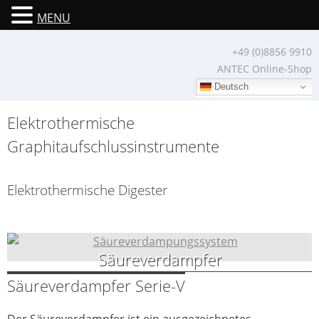
MENU
Skip
+49 (0)8856 9910
to
ANTEC Online-Shop
content
Deutsch
Elektrothermische
Graphitaufschlussinstrumente
Elektrothermische Digester
Säureverdampfer
Säureverdampfer Serie-V